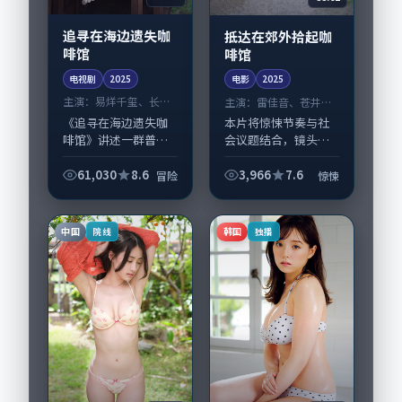
追寻在海边遗失咖
抵达在郊外拾起咖
啡馆
啡馆
电视剧
2025
电影
2025
主演：
易烊千玺、长泽
主演：
雷佳音、苍井优
雅美 等
等
《追寻在海边遗失咖
本片将惊悚节奏与社
啡馆》讲述一群普通
会议题结合，镜头语
人在偶然事件中被迫
言克制而有后劲。
改写人生轨迹的故
《抵达在郊外拾起咖
61,030
8.6
3,966
7.6
冒险
惊悚
事，冒险类型元素服
啡馆》由毕赣掌舵，
务于人物刻画而非噱
雷佳音、苍井优担纲
头。导演韦斯·安德
主线；取景与声音设
中国
韩国
院线
独播
森擅长留白叙事，易
计凸显新加坡城市质
烊...
感...