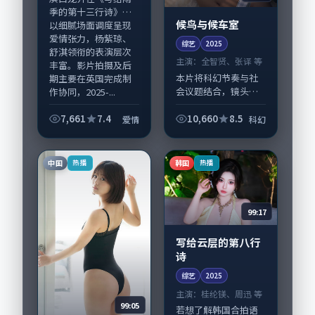
季的第十三行诗》中
候鸟与候车室
以细腻场面调度呈现
爱情张力，杨紫琼、
综艺
2025
舒淇领衔的表演层次
主演：
全智贤、张译 等
丰富。影片拍摄及后
本片将科幻节奏与社
期主要在英国完成制
会议题结合，镜头语
作协同，2025-...
言克制而有后劲。
《候鸟与候车室》由
7,661
7.4
10,660
8.5
爱情
科幻
洪尚秀掌舵，全智
贤、张译担纲主线；
取景与声音设计凸显
中国
韩国
热播
热播
中国大陆城市质感，
适合...
99:17
写给云层的第八行
诗
综艺
2025
主演：
桂纶镁、周迅 等
99:05
若想了解韩国合拍语