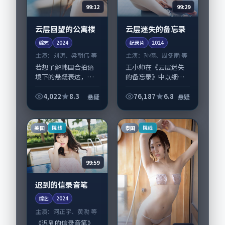
99:12
99:29
云层回望的公寓楼
云层迷失的备忘录
综艺
2024
纪录片
2024
主演：
刘涛、梁朝伟 等
主演：
孙俪、周冬雨 等
若想了解韩国合拍语
王小帅在《云层迷失
境下的悬疑表达，
的备忘录》中以细腻
《云层回望的公寓
场面调度呈现悬疑张
楼》值得关注：剧情
力，孙俪、周冬雨领
4,022
8.3
76,187
6.8
悬疑
悬疑
侧重人物动机与生活
衔的表演层次丰富。
细节的咬合，刘涛、
影片拍摄及后期主要
梁朝伟与配角群戏并
在英国完成制作协
美国
泰国
院线
院线
重。影片2024年面
同，2024-04-...
世...
99:59
迟到的信录音笔
综艺
2024
主演：
河正宇、黄渤 等
《迟到的信录音笔》