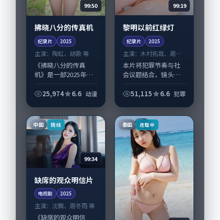
99:50
99:19
拂晓八分的传真机
黎明以前红绿灯
纪录片
2025
纪录片
2025
主演：
陶虹、胡歌 等
主演：
木村拓哉、周迅
等
《拂晓八分的传真
本片将犯罪节奏与社
机》是一部2025年前
会议题结合，镜头语
后推出的动漫类纪录
言克制而有后劲。
片，由王小帅执导，
《黎明以前红绿灯》
25,974
6.6
51,115
6.6
动漫
犯罪
陶虹、胡歌，长泽雅
由文牧野掌舵，木村
美、朱一龙等演员亦
拓哉、周迅担纲主
参与重要戏份。故事
线；取景与声音设计
中国
泰国
院线
连载中
围绕当代都市中的...
凸显韩国城市质感，
适合...
99:34
缺席的观众明信片
电视剧
2025
主演：
沈腾、周冬雨 等
《缺席的观众明信