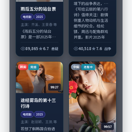
境下的战争表达，
雨后五分的站台票
《写给云层的第八行
诗》值得关注：剧情
电视剧
2025
侧重人物动机与生活
主演：
齐溪、王景春 等
细节的咬合，桂纶
《雨后五分的站台
镁、周迅与配角群戏
票》是一部2025年前
并重。影片2025年
后推出的悬疑类电视
面...
剧，由李沧东执导，
89,865
6.7
40,518
7.6
悬疑
战争
齐溪、王景春，黄政
民、裴斗娜等演员亦
参与重要戏份。故事
韩国
中国
完结
连载中
围绕当代都市中的...
99:27
途经雾岛的第十三
行诗
电视剧
2025
主演：
赵丽颖、王凯 等
99:57
若想了解韩国合拍语