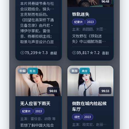
96:48
本片将悬疑节奏与社
会议题结合，镜头语
铁轨迷失
言克制而有后劲。
《回望在高架桥下遇
纪录片
2023
见备忘录》由丹尼·
主演：
高圆圆、刘亚仁
博伊尔掌舵，雷佳
等
文牧野在《铁轨迷
音、杨幂担纲主线；
失》中以细腻场面调
取景与声音设计凸显
度呈现喜剧张力，高
韩国...
圆圆、刘亚仁领衔的
75,239
7.3
35,817
7.2
悬疑
喜剧
表演层次丰富。影片
拍摄及后期主要在中
国大陆完成制作协
中国
新加
杜比
高分
同，2023-12-1...
94:01
99:33
无人应答下雨天
倒数在城内拾起候
车厅
纪录片
2023
综艺
2023
主演：
雷佳音、胡歌 等
主演：
段奕宏、赵丽颖
若想了解中国大陆合