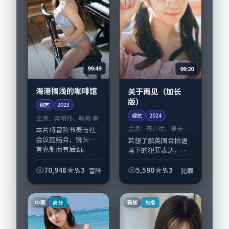
99:49
99:20
海港搁浅的咖啡馆
关于再见（加长
版）
综艺
2023
综艺
2024
主演：
梁朝伟、咏梅 等
主演：
苍井优、妻夫木
本片将冒险节奏与社
聪 等
会议题结合，镜头语
若想了解英国合拍语
言克制而有后劲。
境下的犯罪表达，
《海港搁浅的咖啡
《关于再见（加长
馆》由奉俊昊掌舵，
版）》值得关注：剧
70,948
9.3
5,590
9.3
冒险
犯罪
梁朝伟、咏梅担纲主
情侧重人物动机与生
线；取景与声音设计
活细节的咬合，苍井
凸显新加坡城市质
优、妻夫木聪与配角
中国
新加
高分
热播
感，适...
群戏并重。影片
2024...