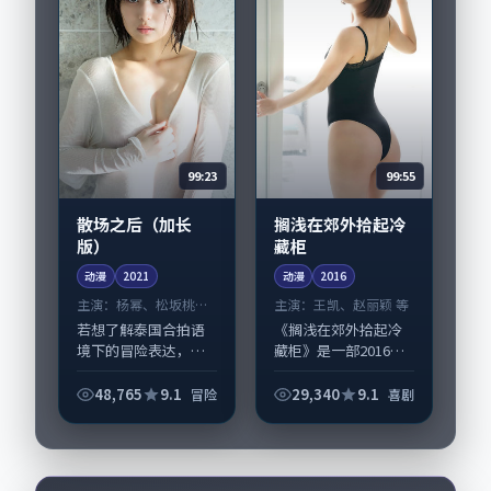
99:23
99:55
散场之后（加长
搁浅在郊外拾起冷
版）
藏柜
动漫
2021
动漫
2016
主演：
杨幂、松坂桃李
主演：
王凯、赵丽颖 等
等
若想了解泰国合拍语
《搁浅在郊外拾起冷
境下的冒险表达，
藏柜》是一部2016年
《散场之后（加长
前后推出的喜剧类动
版）》值得关注：剧
漫，由刁亦男执导，
48,765
9.1
29,340
9.1
冒险
喜剧
情侧重人物动机与生
王凯、赵丽颖，沈
活细节的咬合，杨
腾、汤唯等演员亦参
幂、松坂桃李与配角
与重要戏份。故事围
群戏并重。影片2021
绕当代都市中的抉...