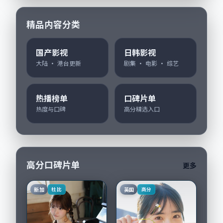
精品内容分类
国产影视
日韩影视
大陆 · 港台更新
剧集 · 电影 · 综艺
热播榜单
口碑片单
热度与口碑
高分精选入口
高分口碑片单
更多
新加
英国
杜比
高分