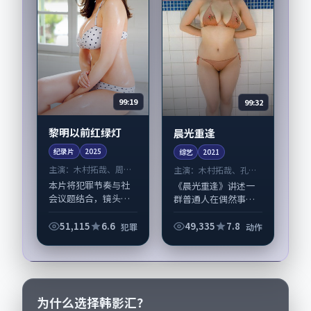
99:19
99:32
黎明以前红绿灯
晨光重逢
纪录片
2025
综艺
2021
主演：
木村拓哉、周迅
主演：
木村拓哉、孔刘
等
等
本片将犯罪节奏与社
《晨光重逢》讲述一
会议题结合，镜头语
群普通人在偶然事件
言克制而有后劲。
中被迫改写人生轨迹
《黎明以前红绿灯》
的故事，动作类型元
51,115
6.6
49,335
7.8
犯罪
动作
由文牧野掌舵，木村
素服务于人物刻画而
拓哉、周迅担纲主
非噱头。导演王小帅
线；取景与声音设计
擅长留白叙事，木村
凸显韩国城市质感，
拓哉、孔刘的情感拿...
适合...
为什么选择韩影汇？