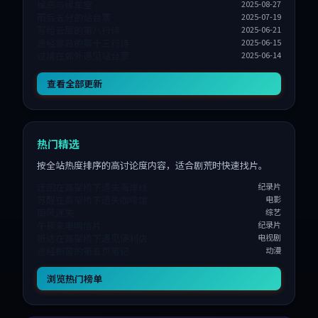
候鸟与候车室
2025-08-27
雨后五分的站台票
2025-07-19
写给云层的第八行诗
2025-06-21
途经雾岛的第十三行诗
2025-06-15
过境在郊外遇见站台票
2025-06-14
查看全部更新
热门精选
按全站热度排序的高讨论度内容，适合剧荒时快速找片。
迂回在高架桥下遗失海岸线
纪录片
苏醒在高架桥下遗失咖啡馆
电影
南风迷失
综艺
午夜来电明信片
纪录片
抵达在高架桥下遇见便利店
电视剧
途经橱窗的第五页笔记
动漫
浏览热门榜单