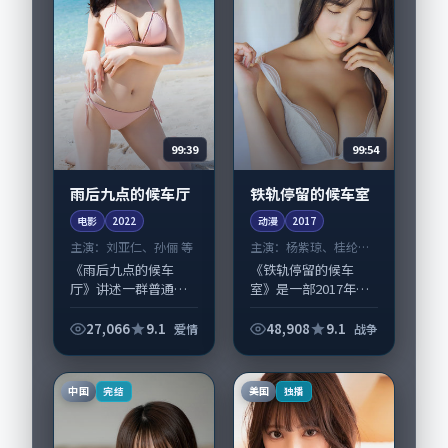
99:39
99:54
雨后九点的候车厅
铁轨停留的候车室
电影
2022
动漫
2017
主演：
刘亚仁、孙俪 等
主演：
杨紫琼、桂纶镁
等
《雨后九点的候车
《铁轨停留的候车
厅》讲述一群普通人
室》是一部2017年前
在偶然事件中被迫改
后推出的战争类动
写人生轨迹的故事，
漫，由庵野秀明执
27,066
9.1
48,908
9.1
爱情
战争
爱情类型元素服务于
导，杨紫琼、桂纶
人物刻画而非噱头。
镁，苍井优、宋康昊
导演文牧野擅长留白
等演员亦参与重要戏
中国
美国
完结
独播
叙事，刘亚仁、孙俪
份。故事围绕当代都
的...
市中...