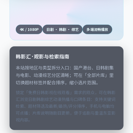
4K / 1080P
日剧 · 韩剧 · 综艺
多端流畅播放
韩影汇 · 观影与检索指南
本站按地区与类型拆分入口：国产港台、日韩剧集
与电影、动漫综艺分区清晰；可在「全部片库」里
切换题材标签并配合排序，缩小选片范围。
锁定「免费日韩影视在线观看」需求的观众，可在韩影
汇浏览日剧韩剧综艺动漫热播与口碑条目：支持关键词
检索、题材筛选及最新/最热/评分排序，手机与电脑均
可点播；片库说明随剧目更新，便于追剧与重温东亚影
视内容。