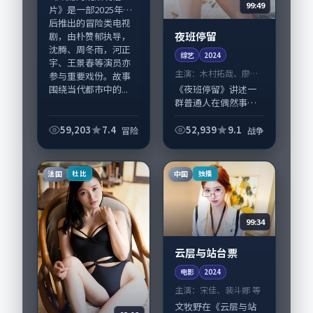
99:49
片》是一部2025年前
后推出的冒险类电视
夜班停留
剧，由朴赞郁执导，
沈腾、周冬雨，河正
综艺
2024
宇、王景春等演员亦
主演：
木村拓哉、廖凡
参与重要戏份。故事
等
围绕当代都市中的...
《夜班停留》讲述一
群普通人在偶然事件
中被迫改写人生轨迹
的故事，战争类型元
59,203
7.4
52,939
9.1
冒险
战争
素服务于人物刻画而
非噱头。导演滨口龙
介擅长留白叙事，木
法国
中国
杜比
独播
村拓哉、廖凡的情感...
99:34
云层与站台票
电影
2024
主演：
宋佳、裴斗娜 等
文牧野在《云层与站