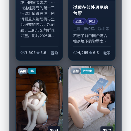
境下的冒险表达，
过境在郊外遇见站
《途经雾岛的第十三
台票
行诗》值得关注：剧
情侧重人物动机与生
纪录片
2025
活细节的咬合，赵丽
主演：
桂纶镁、咏梅 等
颖、王凯与配角群戏
并重。影片2025年...
若想了解中国台湾合
拍语境下的犯罪表
达，《过境在郊外遇
见站台票》值得关
7,508
8.6
4,269
6.8
冒险
犯罪
注：剧情侧重人物动
机与生活细节的咬
合，桂纶镁、咏梅与
英国
新加
4K
连载中
配角群戏并重。影片
202...
93:24
99:02