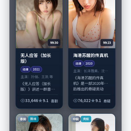
99:30
99:23
无人应答（加长
海港苏醒的传真机
版）
动漫
2020
动漫
2021
主演：
长泽雅美、沈腾
等
主演：
孙俪、王凯 等
《海港苏醒的传真
机》是一部2020年前
《无人应答（加长
后推出的悬疑类动
版）》讲述一群普通
漫，由曾国祥执导，
人在偶然事件中被迫
长泽雅美、沈腾，孔
改写人生轨迹的故
33,646
9.1
76,022
9.1
喜剧
悬疑
刘、朱一龙等演员亦
事，喜剧类型元素服
参与重要戏份。故事
务于人物刻画而非噱
围绕当代都市中的抉...
头。导演是枝裕和擅
泰国
中国
院线
完结
长留白叙事，孙俪、
王凯...