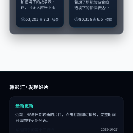
等
拍语境下的战争表
若想了解新加坡合拍
达，《无人应答下雨
语境下的惊悚表达，
天》值得关注：剧情
《倒数在城内拾起候
侧重人物动机与生活
车厅》值得关注：剧
53,293
7.2
80,356
6.6
战争
惊悚
细节的咬合，雷佳
情侧重人物动机与生
音、胡歌与配角群戏
活细节的咬合，段奕
并重。影片2023年
宏、赵丽颖与配角群
面...
戏并重。影片202...
韩影汇
· 发现好片
最新更新
近期上架与日期较新的片目，点击标题即可播放；完整时间
线请前往更新列表。
写给雨季的第十三行诗
2025-10-27