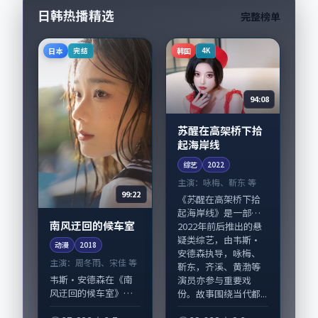
年...
日韩热播精选
完整榜单
日本
韩国
完结
4K
94:08
苏醒在高架桥下拾
起海岸线
综艺
2022
主演：
咏梅、靳东 等
99:22
《苏醒在高架桥下拾
起海岸线》是一部
南风迂回的候车室
2022年前后推出的悬
疑类综艺，由韦斯·
动漫
2018
安德森执导，咏梅、
主演：
周冬雨、宋佳 等
靳东，齐溪、黄渤等
韦斯·安德森在《南
演员亦参与重要戏
风迂回的候车室》中
份。故事围绕当代都...
以细腻场面调度呈现