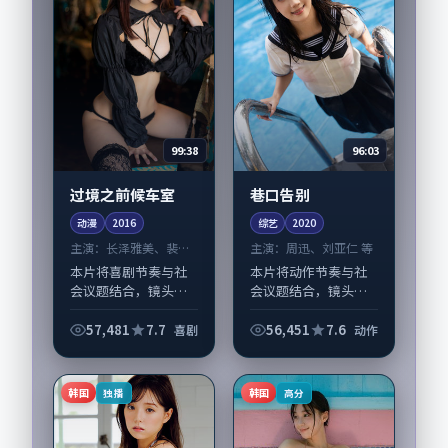
99:38
96:03
过境之前候车室
巷口告别
动漫
2016
综艺
2020
主演：
长泽雅美、裴斗
主演：
周迅、刘亚仁 等
娜 等
本片将喜剧节奏与社
本片将动作节奏与社
会议题结合，镜头语
会议题结合，镜头语
言克制而有后劲。
言克制而有后劲。
《过境之前候车室》
《巷口告别》由韦斯
57,481
7.7
56,451
7.6
喜剧
动作
由王小帅掌舵，长泽
·安德森掌舵，周
雅美、裴斗娜担纲主
迅、刘亚仁担纲主
线；取景与声音设计
线；取景与声音设计
韩国
韩国
独播
高分
凸显韩国城市质感，
凸显日本城市质感，
适...
适合偏...