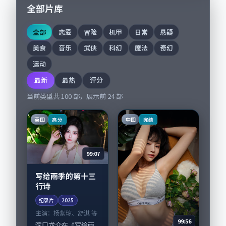
全部片库
全部
恋爱
冒险
机甲
日常
悬疑
美食
音乐
武侠
科幻
魔法
奇幻
运动
最新
最热
评分
当前类型共
100
部，展示前
24
部
英国
中国
高分
完结
99:07
写给雨季的第十三
行诗
纪录片
2025
主演：
杨紫琼、舒淇 等
99:56
滨口龙介在《写给雨