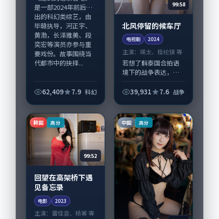
99:58
是一部2024年前后推
出的科幻类综艺，由
北风停留的候车厅
毕赣执导，河正宇、
黄渤，长泽雅美、段
电视剧
2024
奕宏等演员亦参与重
主演：
瑛太、桂纶镁 等
要戏份。故事围绕当
代都市中的抉择...
若想了解泰国合拍语
境下的战争表达，
《北风停留的候车
厅》值得关注：剧情
62,409
7.9
39,931
7.6
科幻
战争
侧重人物动机与生活
细节的咬合，瑛太、
桂纶镁与配角群戏并
韩国
中国
高分
高分
重。影片2024年面
世...
99:52
回望在高架桥下遇
见备忘录
电影
2023
主演：
雷佳音、杨幂 等