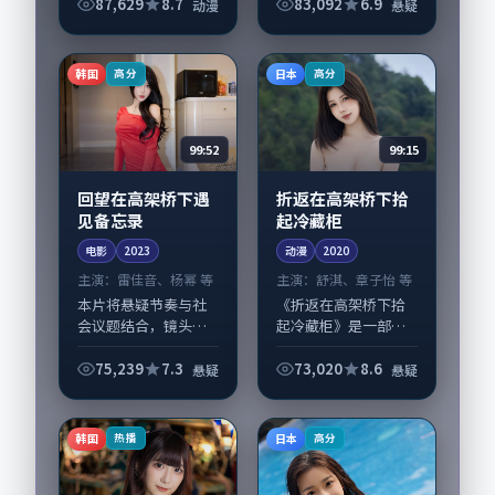
动漫张力，周冬雨、
87,629
8.7
83,092
6.9
动漫
悬疑
宋佳领衔的表演层次
丰富。影片拍摄及后
期主要在日本完成制
韩国
日本
高分
高分
作协同，2018-...
99:52
99:15
回望在高架桥下遇
折返在高架桥下拾
见备忘录
起冷藏柜
电影
2023
动漫
2020
主演：
雷佳音、杨幂 等
主演：
舒淇、章子怡 等
本片将悬疑节奏与社
《折返在高架桥下拾
会议题结合，镜头语
起冷藏柜》是一部
言克制而有后劲。
2020年前后推出的悬
《回望在高架桥下遇
疑类动漫，由林超贤
75,239
7.3
73,020
8.6
悬疑
悬疑
见备忘录》由丹尼·
执导，舒淇、章子
博伊尔掌舵，雷佳
怡，苍井优、沈腾等
音、杨幂担纲主线；
演员亦参与重要戏
韩国
日本
热播
高分
取景与声音设计凸显
份。故事围绕当代都
韩国...
市...