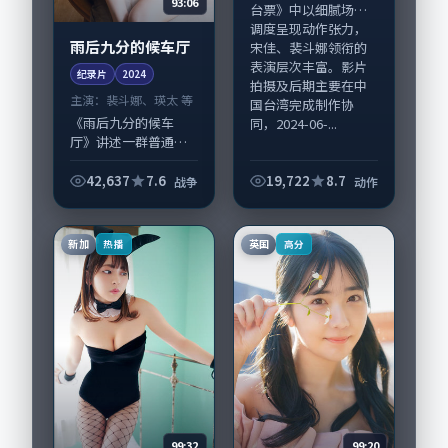
93:06
台票》中以细腻场面
调度呈现动作张力，
雨后九分的候车厅
宋佳、裴斗娜领衔的
表演层次丰富。影片
纪录片
2024
拍摄及后期主要在中
主演：
裴斗娜、瑛太 等
国台湾完成制作协
《雨后九分的候车
同，2024-06-...
厅》讲述一群普通人
在偶然事件中被迫改
写人生轨迹的故事，
42,637
7.6
19,722
8.7
战争
动作
战争类型元素服务于
人物刻画而非噱头。
导演贾樟柯擅长留白
新加
英国
热播
高分
叙事，裴斗娜、瑛太
的...
99:32
99:20